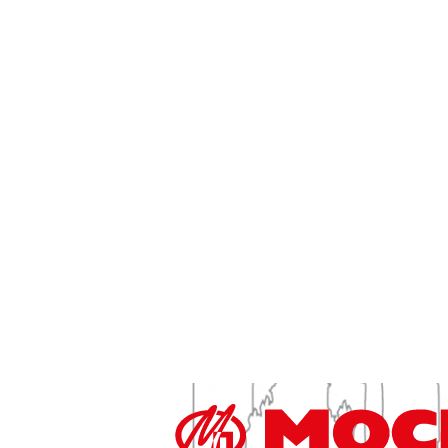
Дело вкуса
Домашние любимцы
Здоровье
Красота
Мода
Отдых и увлечения
Куда сходить в Москве — отдых в парках, беспла
Так просто
Как обустроить дом, как быстро похудеть, что п
темы
Твори добро
Как и где помочь тем, кто в этом нуждается — 
Технологии
Туризм
Интересные места для туризма и отдыха в Росси
РЕКЛАМА