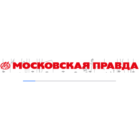
Добавить комментарий
Для отправки комментария вам необходимо
авторизоваться
.
Читайте также
Зоны отдыха с бассейнами и террасами появились у
прудов на юго-западе Москвы
С праздником, усатые-полосатые!
Открыт ситуационный центр Стройкомплекса Москвы
Итоги приемной кампании в вузы
Кстати. Загадка трех слов