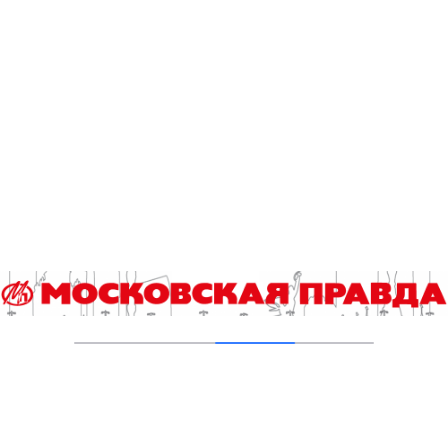
завершена комплексная реабилитация
водоемов
04.08.2026
В Москве усилено патрулирование водных
объектов
03.08.2026
В Печатниках обновили асфальт на улице
Кухмистерова
03.08.2026
На юго‑западе Москвы в парке 50‑летия
Октября завершена комплексная
реабилитация пруда
31.07.2026
Новые зоны отдыха у воды в Москве
подключили к электроснабжению
31.07.2026