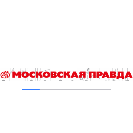
В Ломоносовском районе столицы на
проспекте Вернадского ремонтируют дом
1959 года
05.08.2026
Пруды в Ясенево привели в порядок:
завершена комплексная реабилитация
водоемов
04.08.2026
В Москве усилено патрулирование водных
объектов
03.08.2026
В Печатниках обновили асфальт на улице
Кухмистерова
03.08.2026
Добавить комментарий