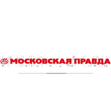
В Ломоносовском районе столицы на
проспекте Вернадского ремонтируют дом
1959 года
05.08.2026
Пруды в Ясенево привели в порядок:
завершена комплексная реабилитация
водоемов
04.08.2026
В Москве усилено патрулирование водных
объектов
03.08.2026
В Печатниках обновили асфальт на улице
Кухмистерова
03.08.2026
Добавить комментарий