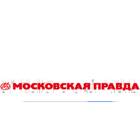
школьного педагога-библиотекаря
06.08.2026
Команда российских школьников
отправилась на международную олимпиаду
по информатике
06.08.2026
Без бакалавриата и магистратуры
06.08.2026
Студенты «Команды Арктики» будут
восстанавливать природу Верхнего Гуниба
06.08.2026
Столичные школьники вернулись с
наградами с «Большой перемены»
05.08.2026