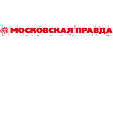
В ТиНАО построили и реконструировали 28
канализационно-насосных станций
05.08.2026
В Ломоносовском районе столицы на
проспекте Вернадского ремонтируют дом
1959 года
05.08.2026
Пруды в Ясенево привели в порядок:
завершена комплексная реабилитация
водоемов
04.08.2026
В Москве усилено патрулирование водных
объектов
03.08.2026
В Печатниках обновили асфальт на улице
Кухмистерова
03.08.2026