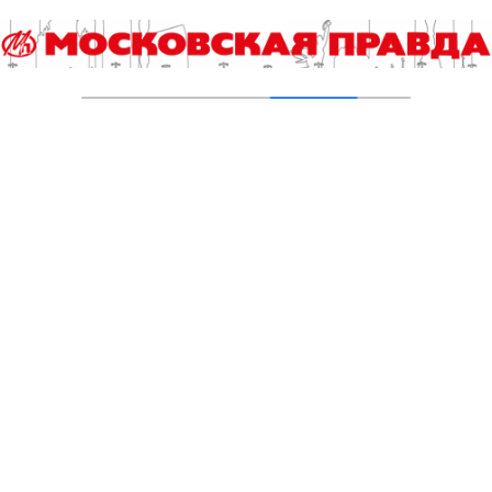
Столичные школьники вернулись с
наградами с «Большой перемены»
05.08.2026
Борьба с эффектом домино: как ездить по
городу без пробок
05.08.2026
В московских школах установят локеры для
хранения вещей учащихся и питьевые
фонтанчики
05.08.2026
Ученые нашли способ оптимизировать
энергопотребление морского
транспортного оборудования
05.08.2026
Добавить комментарий