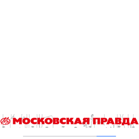
Туризм как средство начальной
профориентации
27.08.2025
Школьники начали сдавать Единые
государственные экзамены
23.05.2025
Эксперты обсудили вопросы туризма
21.03.2025
Точек притяжения для туристов в Москве
становится все больше
21.02.2025
Растущий интерес туристов к арктической
зоне не удовлетворяется
05.02.2025