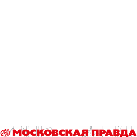
эстетический вид дома и сделать здание более
энергоэффективным.
Для удобства жителей работы по обновлению фасада
разделят на этапы. Сначала специалисты промоют
открытые поверхности, простучат и уберут отслоившуюся
плитку. На следующем этапе нанесут штукатурно-клеевой
и одновременно армирующий состав. После базового слоя
нанесут декоративную штукатурку, специальное
паропроницаемое окрасочное покрытие, а также сделают
герметизацию межпанельных швов. Кроме того,
на объекте приведут в порядок входные группы,
отремонтируют откосы и сделают новую
асфальтобетонную отмостку.
Самый старый