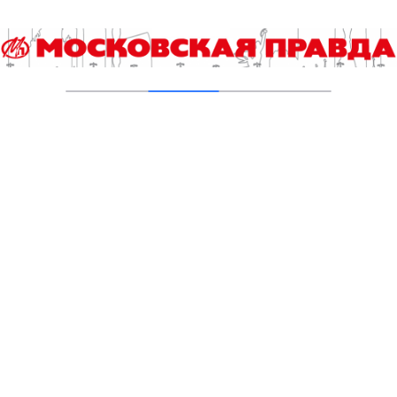
Выпускной экзамен по истории для
девятиклассников ждут изменения
09.08.2026
Я б в дизайнеры пошел – пусть меня научат
09.08.2026
Хорошо ли я вижу или когда пора идти к
окулисту?
08.08.2026
У беспилотников могут появиться руки
08.08.2026
Шестеренки и чипы: лимитированная серия
карт «Тройка» выпущена в ОЭЗ Москвы
08.08.2026