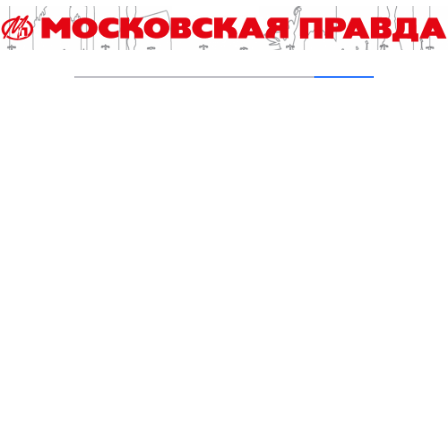
Столичные спортсмены успешно выступают
на чемпионате мира по русским шашкам
03.11.2025
О шахматах и победах
04.08.2025
Мат – всем рекордам
25.07.2025
Алексей Петров: Шахматы объединяют
поколения
10.07.2025
Добавить комментарий