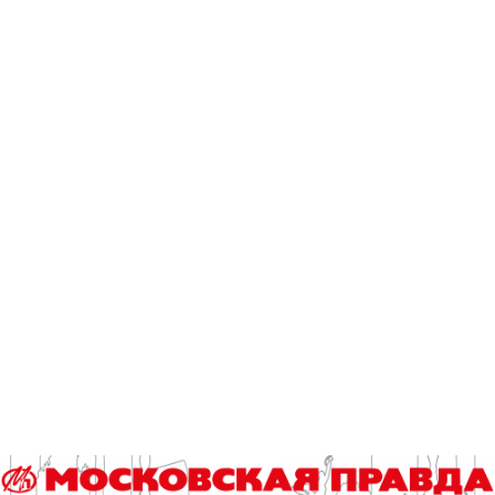
Но главный герой матча несравненный – Алексей Швед,
ныне выступающий за «Зенит». На его счету – девять
очков (один реализованный трехочковый бросок при
шести попытках), два подбора, шесть передач, один
перехват при четырех потерях. Овации зрителей, которые
поддерживали легендарного баскетболиста – яркое тому
подтверждение.
Первую половину встречи армейцы провалили. А вот
Фрэйзер, набравший 13 из первых 15 очков своей
команды, буквально ракетой пронесся по владениям
хозяев и обеспечил «Зениту» лидерство не только на
старте, но и как выяснилось – во всем противостоянии
двух лучших баскетбольных клубов страны.