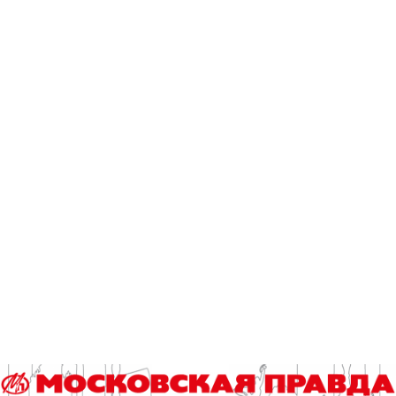
Поднебесной, китайский Новый год в школе «Вектор»
длится не один день. На уроках ребята изучают культуру
КНР, узнают о традициях страны, занимаются
каллиграфией и осваивают искусство цзяньчжи –
вырезание узоров из бумаги. На переменах дети и
взрослые играют в традиционные китайские игры,
например тоуху – метание стрел в кувшин. Для учеников 7
– 11-х классов проходят квесты – желающие
поучаствовать в них выполняют задания на знание языка
и культуры Китая, а также на логику и смекалку.