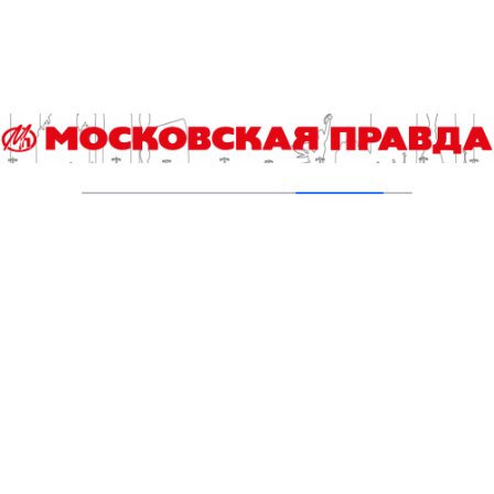
06.08.2026
Столичные школьники вернулись с
наградами с «Большой перемены»
05.08.2026
Борьба с эффектом домино: как ездить по
городу без пробок
05.08.2026
В московских школах установят локеры для
хранения вещей учащихся и питьевые
фонтанчики
05.08.2026
Ученые нашли способ оптимизировать
энергопотребление морского
транспортного оборудования
05.08.2026
МИЭТ стал опорным вузом для особой