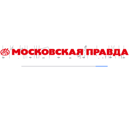
водоемов
04.08.2026
В Москве усилено патрулирование водных
объектов
03.08.2026
В Печатниках обновили асфальт на улице
Кухмистерова
03.08.2026
Добавить комментарий
Для отправки комментария вам необходимо
авторизоваться
.
Читайте также