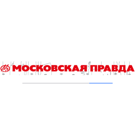
05.08.2026
В «КиноХоровод» включились дети
04.08.2026
Инна Ивлева: Драйвинговые лошади не
боятся ничего
04.08.2026
Второе рождение Новых Черёмушек
04.08.2026
Добавить комментарий
Для отправки комментария вам необходимо
авторизоваться
.