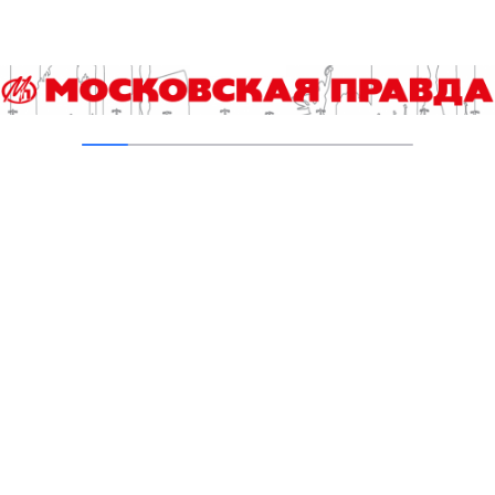
Для отправки комментария вам необходимо
авторизоваться
.
Читайте также
Вести из ЦИКа. Самое короткое заседание
Центризбиркома
День физкультурника отметят и представители
инваспорта
За 7 месяцев в отряд «ЛизаАлерт» уже поступило более 7
тысяч 144 заявок о пропаже несовершеннолетних
Кубковые матчи в Краснодаре, Санкт-Петербурге и Москве
Стартует конкурс на звание лучшего школьного педагога-
библиотекаря