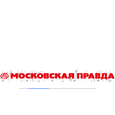
В ТиНАО построили и реконструировали 28
канализационно-насосных станций
05.08.2026
В Ломоносовском районе столицы на
проспекте Вернадского ремонтируют дом
1959 года
05.08.2026
Пруды в Ясенево привели в порядок:
завершена комплексная реабилитация
водоемов
04.08.2026
В Москве усилено патрулирование водных
объектов
03.08.2026
В Печатниках обновили асфальт на улице
Кухмистерова
03.08.2026