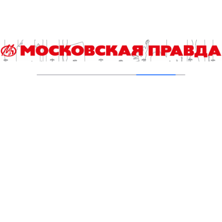
исторический доходный дом 1917 года
06.08.2026
В ТиНАО построили и реконструировали 28
канализационно-насосных станций
05.08.2026
В Ломоносовском районе столицы на
проспекте Вернадского ремонтируют дом
1959 года
05.08.2026
Пруды в Ясенево привели в порядок:
завершена комплексная реабилитация
водоемов
04.08.2026
В Москве усилено патрулирование водных
объектов
03.08.2026
В Печатниках обновили асфальт на улице