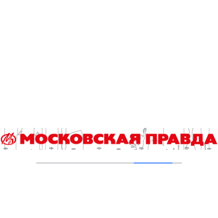
29.07.2025
Аномальная жара: городские службы
работают в режиме повышенной готовности
11.07.2025
Из-за жары дороги в Москве поливают
чаще
10.07.2025
Из-за жары в Москве усилили
патрулирование водоемов
08.07.2025
Патрулирование Москвы-реки и водоемов
усилили из-за жары
07.06.2025
Городские службы Москвы переведены в
режим повышенной готовности из-за жары
06.06.2025