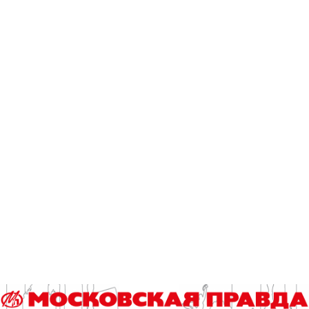
сделать что угодно, чем и предлагает заняться всем
желающим. Создатель страны Картонии именует себя
Тираном (но не злобным и суровым), который ценит
трудолюбие и фантазию, и обожает всевозможные
праздничные шествия.
«Жители» фантастической страны (профессиональные
художники и любители, дети и взрослые) создают
декорации, костюмы, игрушки, мебель, трехмерные
скульптуры и целые города. Картония – это не только
объекты из картона, но прежде всего формирование
сообщества, креативная экономика, творчество в
широком понимании слова, это массовые праздники,
урбанистические проекты, выставки, интерактивные
перформансы, тематические парады. Масштабные
проекты с картоном реализуются как в российских
городах, так и в других странах – в Англии, Дании,
Голландии, Польше, Латвии.