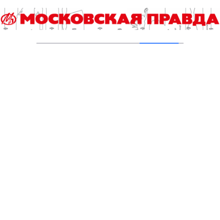
В Печатниках обновили асфальт на улице
Кухмистерова
03.08.2026
На юго‑западе Москвы в парке 50‑летия
Октября завершена комплексная
реабилитация пруда
31.07.2026
Новые зоны отдыха у воды в Москве
подключили к электроснабжению
31.07.2026
Малый Чертановский пруд на юге Москвы
очистили от ила
30.07.2026
Добавить комментарий