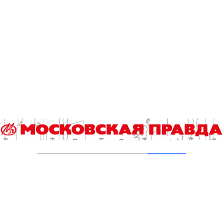
предприятий
10.10.2024
Объем воды, поставляемый в Новую
Москву, увеличился в пять раз
01.04.2024
«Служба времени» обеспечивает работу
московских уличных часов
09.03.2024
Роботизированные системы помогают
содержать инженерные сети Москвы
25.12.2023
3 Comments
Тома
3 годаназад