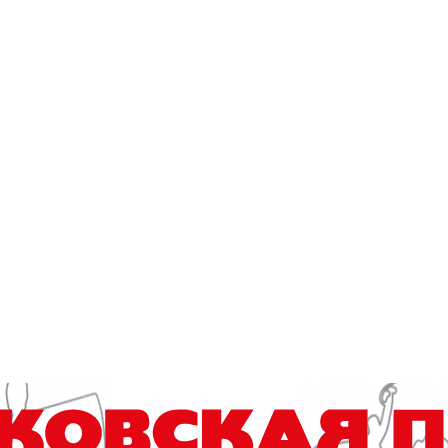
тные мероприятия, акции, квесты, экскурсии и мастер-классы; 
оможет от аллергии, где купить со скидкой, когда покупать кв
акции, фонды, благотворительные мероприятия и организации в
и и в мире, лучшие предложения туроператоров, новости тури