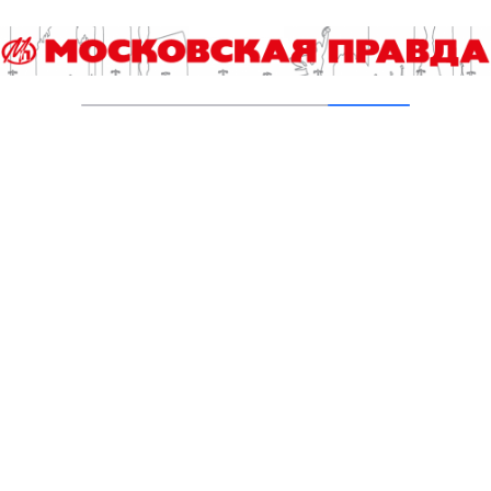
Стартует конкурс на звание лучшего
школьного педагога-библиотекаря
06.08.2026
Команда российских школьников
отправилась на международную олимпиаду
по информатике
06.08.2026
Без бакалавриата и магистратуры
06.08.2026
Студенты «Команды Арктики» будут
восстанавливать природу Верхнего Гуниба
06.08.2026
Столичные школьники вернулись с
наградами с «Большой перемены»
05.08.2026