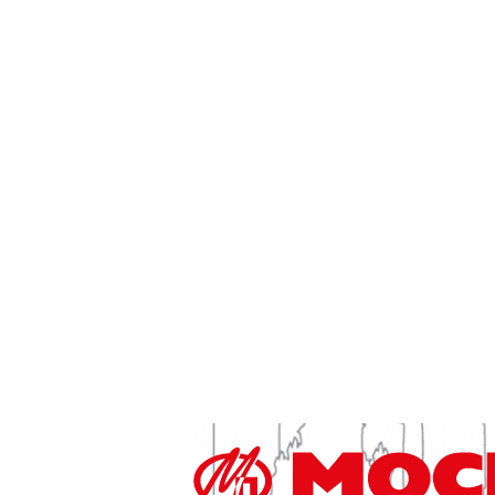
Дело вкуса
Домашние любимцы
Здоровье
Красота
Мода
Отдых и увлечения
Куда сходить в Москве — отдых в парках, беспла
Так просто
Как обустроить дом, как быстро похудеть, что п
темы
Твори добро
Как и где помочь тем, кто в этом нуждается — 
Технологии
Туризм
Интересные места для туризма и отдыха в Росси
РЕКЛАМА