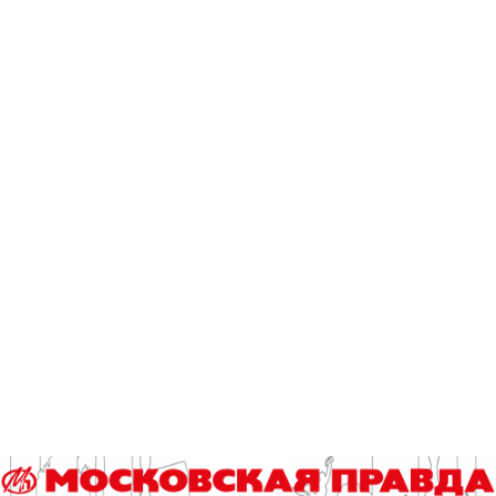
Читайте также
«Кубок детского спорта» соберет юных футболистов в
«Лужниках»
Шестеренки и чипы: лимитированная серия карт «Тройка»
выпущена в ОЭЗ Москвы
Гороскоп на 8 августа
Выборы 2026. Итоги регистрации и экспертная аналитика
Сап-фестиваль «Яуза Фест» состоится в столице второй
год подряд
Эксклюзив