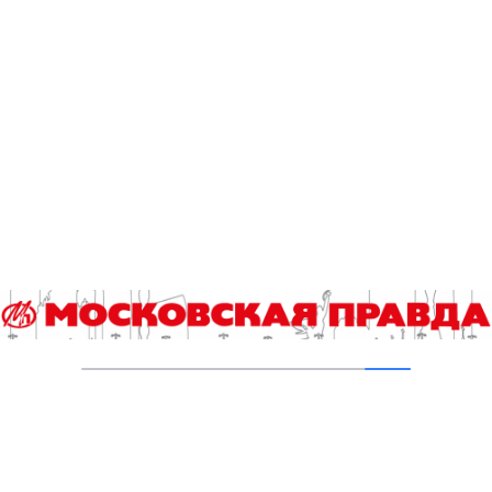
Чем депутат отличается от искусственного
интеллекта?
27.07.2026
Совет Федерации закрыл сессию раньше
Госдумы
25.07.2026
Падчерица «Почта России» и любимый
сынок искусственный интеллект
21.07.2026
Идеи и идеологии
20.07.2026
Кино без выходных. Папа – мажор, мама –
форс-мажор
16.07.2026