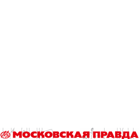
– Очень любила свою работу, это же чудо – первой
видеть рождающегося ребенка, – улыбается Людмила
Ивановна. – Но было трудно, медсанчасть находилась
вблизи непроходимого леса, ветви деревьев сходились
так, что свет не проникал в чащу. На роды вызывали за 12,
20 км. Ездила туда верхом на лошади. Падала с нее,
бывало, и от «медведей» шарахалась, принимая за них
раскидистые деревья. Хоть и не трусиха, но боялась. В
этом лесу ведь на лесозаготовках работали заключенные.
Они ко мне даже в медсанчасть приходили с топориками –
требовали либо липовую справку, либо спирт. Санитарка
всегда держала заднюю дверь незапертой, если что –
бежать… Чего им стоило напасть на меня в лесу?