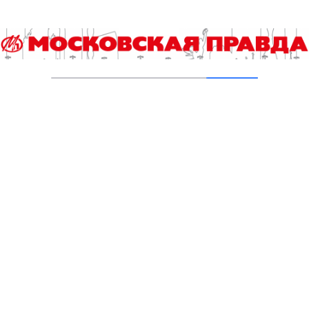
Поедем на автобусе по городам и весям?
04.01.2024
Электрички Ленинградского направления с
17 июля по 4 августа будут ходить реже
14.07.2023
Расписание электричек на трех
направлениях МЖД изменится 15 и 16 июля
12.07.2023
Расписание электричек Горьковского
направления изменилось до открытия
МЦД-4
30.06.2023
На Савёловском направлении МЦД-1 с 5
июня изменится расписание движения
электричек
01.06.2023