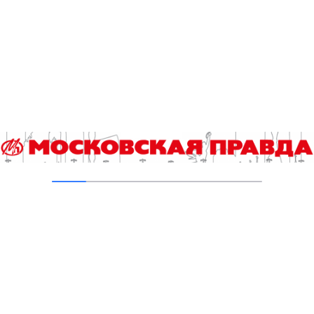
Гостям фестиваля «Московское варенье»
бесплатно покажут новинки зарубежного
кинопроката
02.08.2022
2 августа на Красной площади отметят
Ильин день
01.08.2022
Москвичей предупредили о перекрытиях
движения в связи с Днем ВДВ
01.08.2022
Добавить комментарий
Для отправки комментария вам необходимо
авторизоваться
.