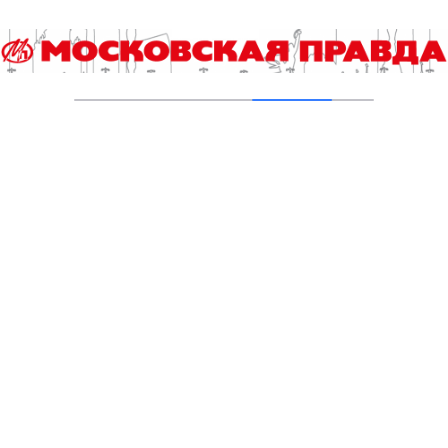
Марка Захарова»
14.05.2026
Весенняя уборка: от архивов к актуальным
технологиям
05.05.2026
Искусство цифрового нарратива
28.04.2026
«Орбиты хрупких тел»: формы стекла в
галерее Heritage
07.04.2026
Стартовал четвертый сезон проекта
«Уникальные документы. Взгляд нового
поколения»
23.03.2026