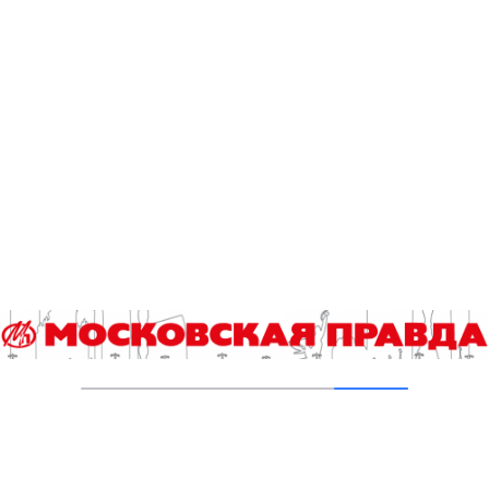
маршрут
25.11.2025
Туризм как средство начальной
профориентации
27.08.2025
Эксперты обсудили вопросы туризма
21.03.2025
Точек притяжения для туристов в Москве
становится все больше
21.02.2025
Растущий интерес туристов к арктической
зоне не удовлетворяется
05.02.2025
Внутренний туризм: продолжается
устойчивый рост