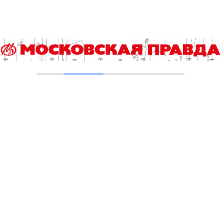
Утверждены новые правила проверки
водителей на употребление алкоголя
25.10.2022
С 1 октября водители смогут предъявлять
права в электронном виде
21.09.2022
Сотрудники ГИБДД помогли роженице
добраться до больницы
07.09.2022
Специальный центр будет следить за
качеством подготовки водителей в
автошколах
04.07.2022
27 и 28 мая движение перекроют на улицах и
набережных в центре Москвы
25.05.2022
Информация об утечке персональных