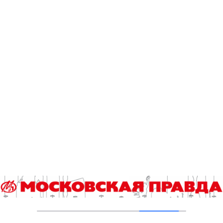
транспорт
Предыдущая статья
P
«Россия-Культура» покажет закрытие Международног
o
о конкурса имени Рахманинова в прямом эфире
s
Следующая статья
t
Прощание с Юрием Шатуновым пройдет 26 июня
n
a
v
Другие статьи автора
i
g
Второе рождение Новых Черёмушек
a
04.08.2026