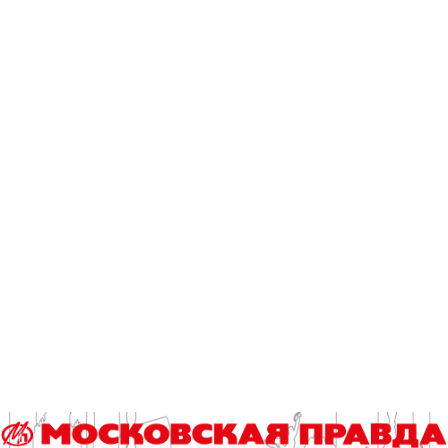
долговая нагрузка выше 50%, вообще не надо:
«Напомню, что в Казахстане запрещено выдавать
кредиты и займы при долговой нагрузке выше 50%.
Правда, там это ввели одномоментно, и после этого резко
вырос черный рынок».
Поэтому, по словам Эльмана Мехтиева, подход Банка
России по постепенному снижению доли высокой
долговой нагрузки ему кажется оправданным, поскольку
позволяет регулятору отслеживать изменения и не
допускать прироста черного рынка.
Сергей Ишков.
Фото мобильного репортера / агентство «Москва»