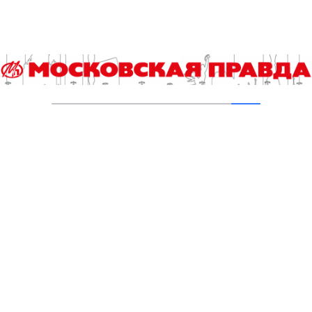
утки
21.07.2021
Добавить комментарий
Для отправки комментария вам необходимо
авторизоваться
.
Читайте также
Назван победитель городского конкурса «Лучший
реализованный проект в области строительства»
У беспилотников могут появиться руки
«Кубок детского спорта» соберет юных футболистов в
«Лужниках»