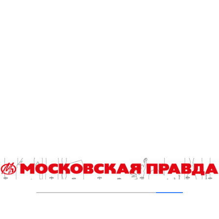
Осторожно: «акция»!
21.04.2026
Москвичам следует остерегаться
мошенников под видом коммунальщиков
30.12.2025
Последствия преступлений телефонных
мошенников становятся все более
тяжелыми
22.01.2025
Диалоги с мошенниками
01.10.2024
Себе дороже: почему не стоит подшучивать
над телефонными мошенниками
22.07.2024