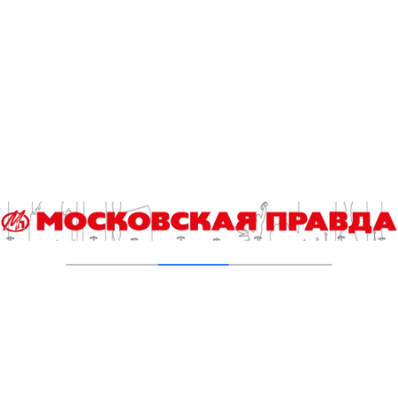
Геннадий Онищенко не доволен
результатами вакцинации от коронавируса
13.04.2022
В Москве продлили выплату денежных
компенсаций за вакцинацию
01.04.2022
В московских зооприютах приступили к
вакцинации животных
24.03.2022
Собак и кошек из зооприютов готовят к
вакцинации
05.03.2022
Добавить комментарий
Для отправки комментария вам необходимо